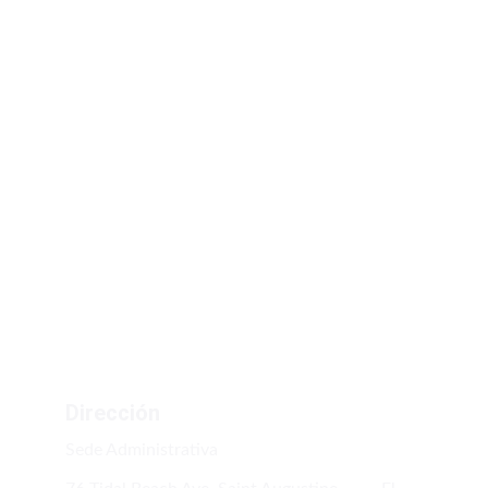
idelgado@iglesiaammi.org
donaciones@iglesiaammi.org
Dirección
Sede Administrativa